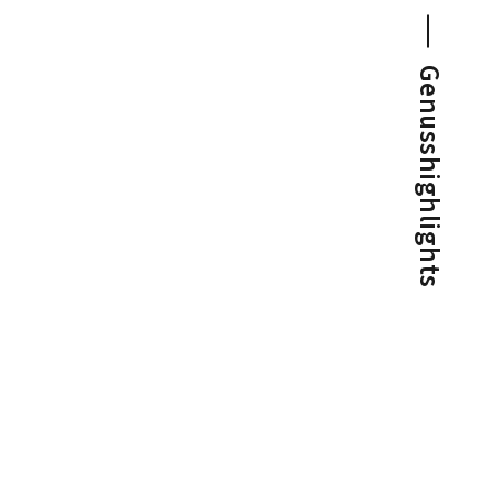
Genusshighlights
SAISONAL
FAMILIENZEIT, DIE
ÜBERRASCHT!
Beitrag ansehen
1/2