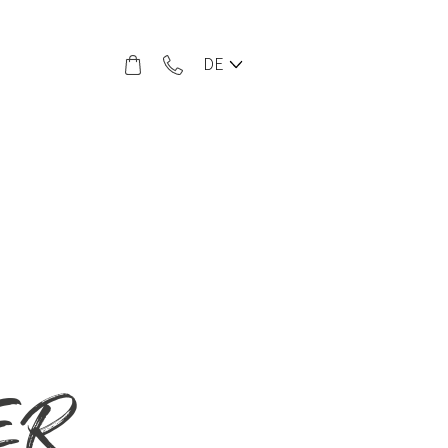
DE
ER