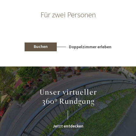
Für zwei Personen
Buchen
Doppelzimmer erleben
SAISONAL
FAMILIENZEIT, DIE ÜBERRASCHT!
Beitrag ansehen
Unser virtueller
360° Rundgang
Jetzt entdecken